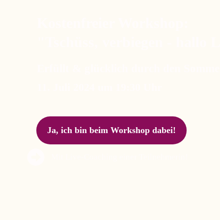
Kostenfreier Workshop:
"Tschüss, verbiegen - hallo 
Erfüllt & glücklich durch den Somme
11. Juli 2024 um 19:30 Uhr
Ja, ich bin beim Workshop dabei!
Mit Live-Coaching einer Teilnehmerin!