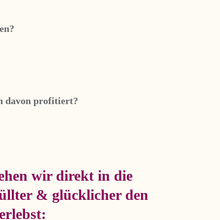
ben?
n davon profitiert?
hen wir direkt in die
llter & glücklicher den
rlebst: