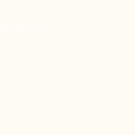
Lebensfreude!
"
r!