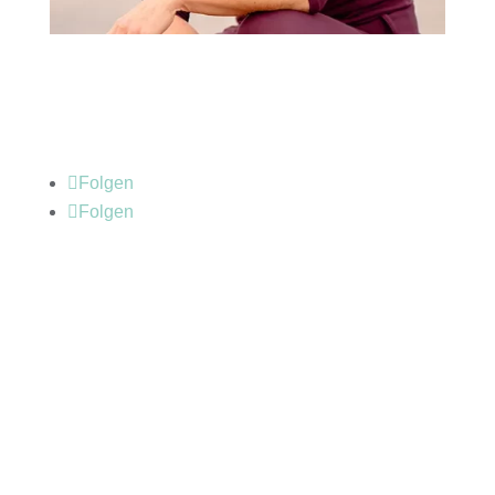
Folgen
Folgen
info@melanie-baumgart.de
+4917623619464